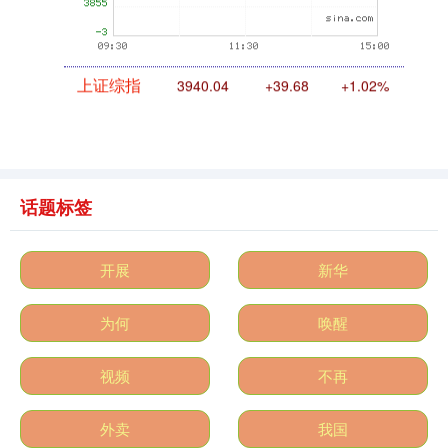
上证综指
3940.04
+39.68
+1.02%
话题标签
开展
新华
深证成指
14311.01
+200.89
+1.42%
为何
唤醒
视频
不再
外卖
我国