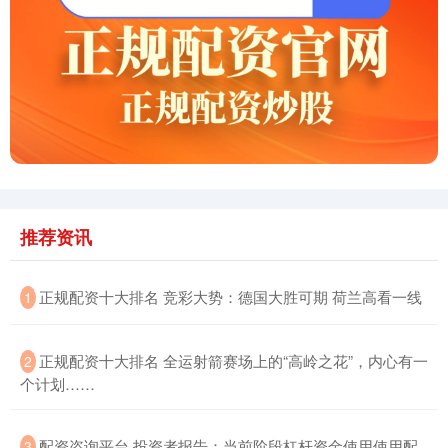
创业板指
3563.12
+47.56
+1.35%
推荐资讯
基金指数
7242.10
+12.30
+0.17%
正规配资十大排名 竞彩大势：德国大胜可期 荷兰高看一线
1
正规配资十大排名 全运射箭赛场上的“高岭之花”，内心有一
2
个计划……
配资咨询平台 投资者报告：当前阶段杠杆资金使用使用配
3