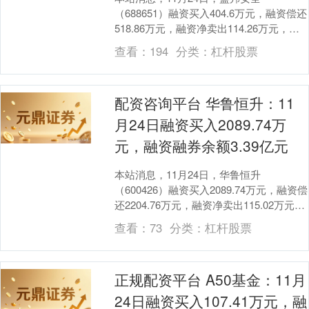
（688651）融资买入404.6万元，融资偿还
518.86万元，融资净卖出114.26万元，融
资余额1.07亿元。 融券方面，....
查看：
194
分类：
杠杆股票
配资咨询平台 华鲁恒升：11
月24日融资买入2089.74万
元，融资融券余额3.39亿元
上证综指
3940.04
+39.68
+1.02%
本站消息，11月24日，华鲁恒升
（600426）融资买入2089.74万元，融资偿
还2204.76万元，融资净卖出115.02万元配
资咨询平台，融资余额3.35....
查看：
73
分类：
杠杆股票
正规配资平台 A50基金：11月
24日融资买入107.41万元，融