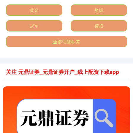
黄金
樊振
沪深300
4694.44
+43.13
+0.93%
冠军
横扫
全部话题标签
关注 元鼎证券_元鼎证券开户_线上配资下载app
北证50
1134.24
+11.37
+1.01%