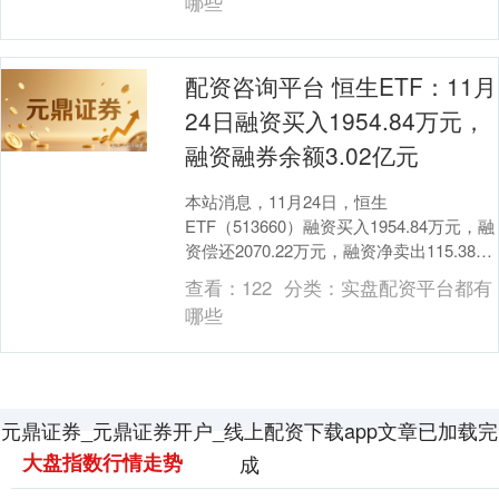
哪些
配资咨询平台 恒生ETF：11月
24日融资买入1954.84万元，
融资融券余额3.02亿元
创业板指
3563.12
+47.56
+1.35%
本站消息，11月24日，恒生
ETF（513660）融资买入1954.84万元，融
资偿还2070.22万元，融资净卖出115.38万
元，融资余额3.02亿元配资咨....
查看：
122
分类：
实盘配资平台都有
哪些
元鼎证券_元鼎证券开户_线上配资下载app文章已加载完
基金指数
7242.10
+12.30
+0.17%
大盘指数行情走势
成