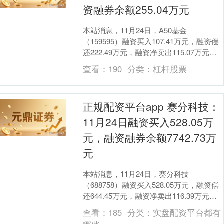
深证成指
14311.01
+200.89
+1.42%
资融券余额255.04万元
本站消息，11月24日，A50基金
（159595）融资买入107.41万元，融资偿
还222.49万元，融资净卖出115.07万元，
融资余额255.04万元。 融....
查看：
190
分类：
杠杆股票
正规配资平台app 赛分科技：
沪深300
4694.44
+43.13
+0.93%
11月24日融资买入528.05万
元，融资融券余额7742.73万
元
本站消息，11月24日，赛分科技
（688758）融资买入528.05万元，融资偿
还644.45万元，融资净卖出116.39万元，
融资余额7742.73万元，近2....
北证50
1134.24
+11.37
+1.01%
查看：
185
分类：
实盘配资平台都有