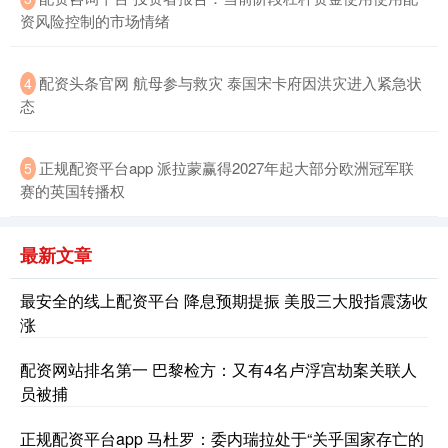
国债指数
229.69
+0.10
+0.04%
资风险控制的市场情绪
配资头条官网 航母参与救灾 泰国宋卡府因洪灾进入紧急状
4
态
正规配资平台app 派拉蒙赢得2027年起大部分欧洲冠军联
5
赛的英国转播权
期指IC0
7877.80
+164.40
+2.13%
最新文章
最安全的线上配资平台 降息预期提振 美股三大股指震荡收
涨
配资网站排名第一 巴黎检方：又有4名卢浮宫劫案关联人
员被捕
正规配资平台app 马杜罗：委内瑞拉处于“关乎国家存亡的