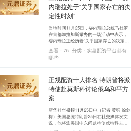
内瑞拉处于“关乎国家存亡的决
定性时刻”
当地时间11月25日，委内瑞拉总统马杜罗
在首都加拉加斯举办的一场活动中表示，
委内瑞拉正经历着“关乎国家存亡的决定性
时刻”。他呼吁全国人民以及国家安全部队
查看：
75
分类：
实盘配资平台都有
成员团结....
哪些
正规配资十大排名 特朗普将派
特使赴莫斯科讨论俄乌和平方
案
新华社华盛顿11月25日电（记者 黄强 徐剑
梅）美国总统特朗普25日在社交媒体发文
说，他将派美国中东问题特使威特科夫前
往俄罗斯首都莫斯科与俄总统普京会面，