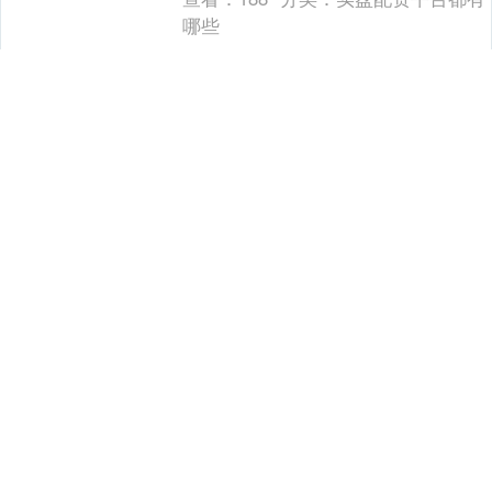
哪些
配资咨询平台 泽连斯基或将同
特朗普讨论“最敏感的领土内
上证综指
3900.35
+21.92
+0.57%
容”
据外媒报道配资咨询平台，乌克兰总统泽
连斯基近期或将前往美国会见美国总统特
朗普，双方将讨论计划中“最敏感”的内容，
包括涉及领土议题。 路透社援引两名知情
查看：
180
分类：
实盘配资平台都有
人士消息报....
哪些
深证成指
14110.12
-34.08
-0.24%
正规配资平台app 他好酒好
色，却是绝世鬼才