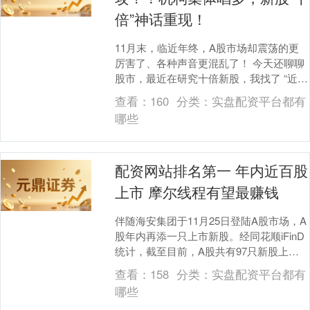
倍”神话重现！
11月末，临近年终，A股市场却震荡的更
厉害了、各种声音更混乱了！ 今天还聊聊
股市，最近在研究十倍新股，我找了 “近6
年所有十倍新股清单”，并做了分析、总结
查看：
160
分类：
实盘配资平台都有
了规律....
哪些
配资网站排名第一 年内近百股
上市 摩尔线程有望最赚钱
伴随海安集团于11月25日登陆A股市场，A
股年内再添一只上市新股。经同花顺iFinD
统计，截至目前，A股共有97只新股上
市，逼近百只。另外，包括近期“赚足”眼
查看：
158
分类：
实盘配资平台都有
球....
哪些