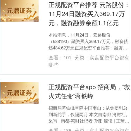
正规配资平台推荐 云路股份：
11月24日融资买入369.17万
元，融资融券余额1.1亿元
本站消息，11月24日，云路股份
（688190）融资买入369.17万元，融资偿
还484.62万元正规配资平台推荐，融资净
卖出115.45万元，融资余额1.08....
查看：
101
分类：
实盘配资平台都有
哪些
正规配资平台app 招商局，“救
火式任命”蒋铁峰
招商局蒋铁峰空降中国南山：从集团副总
到新舵手，仅隔两月 本文自南都·湾财社。
采写 | 南都·湾财社记者 孙阳 编辑 | 王琦璋
临近年末，房地产行业高层人事调....
查看：
188
分类：
实盘配资平台都有