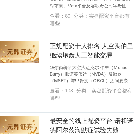
对苹果、Meta平台及谷歌母公司字母图的
压力。 海量资讯、精准解读，尽在新浪财
查看：
86
分类：
实盘配资平台都有
经APP ....
哪些
正规配资十大排名 大空头伯里
继续炮轰人工智能交易
华尔街著名大空头迈克尔·伯里（Michael
Burry）批评英伟达（NVDA）及微软
（MSFT）与甲骨文（ORCL）之间复杂的
人工智能“互换”交易。尽管分析师....
查看：
103
分类：
实盘配资平台都有
哪些
最安全的线上配资平台 诺和诺
德阿尔茨海默症试验失败