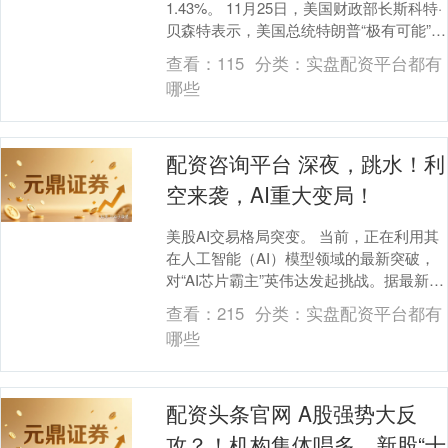
1.43%。 11月25日，美国财政部长斯科特·
贝森特表示，美国总统特朗普“极有可能”在
今年年底的传统节日前，提名美联储主席
查看：
115
分类：
实盘配资平台都有
鲍....
哪些
配资咨询平台 深夜，跳水！利
空来袭，AI重大变局！
美股AI交易格局突变。 当前，正在利用其
在人工智能（AI）模型领域的最新突破，
对“AI芯片霸主”英伟达发起挑战。据最新消
息，Meta正与谷歌就2027年在其数据....
查看：
215
分类：
实盘配资平台都有
哪些
配资头条官网 A股强势大反
攻？！机构集体唱多，新股“十