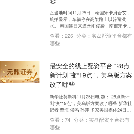
态
△当地时间11月25日，泰国宋卡府合艾，
航拍显示，车辆停在高架路上以躲避洪
水。 泰国连日来遭暴雨侵袭，南部宋卡府
受灾最严重。泰国政府25日宣布该府进入
查看：
226
分类：
实盘配资平台都有
紧急状态。....
哪些
最安全的线上配资平台 “28点
新计划”变“19点”，美乌版方案
改了哪些
新华社莫斯科11月25日电 题：“28点新计
划”变“19点”，美乌版方案改了哪些 新华社
记者 栾海 侯鸣 孙萍 多家美国媒体24日报
道，美国和乌克兰23日在瑞士....
查看：
74
分类：
实盘配资平台都有
哪些