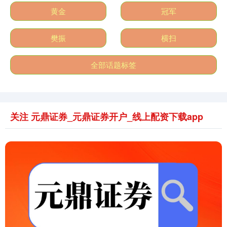
黄金
冠军
樊振
横扫
全部话题标签
关注 元鼎证券_元鼎证券开户_线上配资下载app