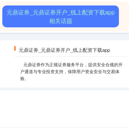
元鼎证券_元鼎证券开户_线上配资下载app
相关话题
元鼎证券_元鼎证券开户_线上配资下载app
元鼎证券作为正规证券服务平台，提供安全合规的开
户通道与专业投资支持，保障用户资金安全与交易体
验。