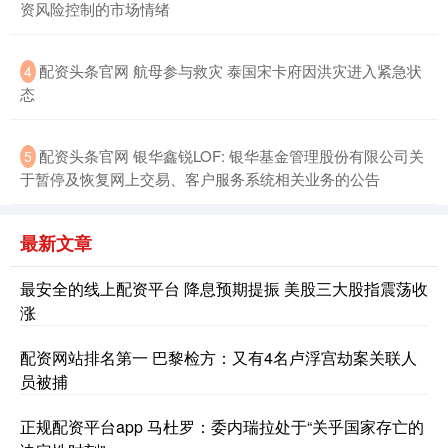
资风险控制的市场情绪
配资头条官网 航母参与救灾 泰国宋卡府因洪灾进入紧急状
4
态
配资头条官网 银华鑫锐LOF: 银华基金管理股份有限公司关
5
于暂停及恢复网上交易、客户服务系统相关业务的公告
最新文章
最安全的线上配资平台 降息预期提振 美股三大股指震荡收
涨
配资网站排名第一 巴黎检方：又有4名卢浮宫劫案关联人
员被捕
正规配资平台app 马杜罗：委内瑞拉处于“关乎国家存亡的