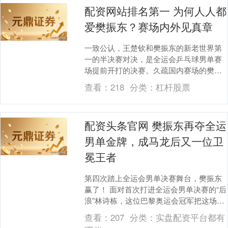
配资网站排名第一 为何人人都
爱樊振东？赛场内外见真章
一致公认，王楚钦和樊振东的新老世界第
一的半决赛对决，是全运会乒乓球男单赛
场提前开打的决赛。久疏国内赛场的樊振
东在几度落后的情况下，都稳住了阵脚，
查看：
218
分类：
杠杆股票
凭智慧与实力闯关....
配资头条官网 樊振东再夺全运
男单金牌，成马龙后又一位卫
冕王者
第四次踏上全运会男单决赛舞台，樊振东
赢了！ 面对首次打进全运会男单决赛的“后
上证综指
3900.35
+21.92
+0.57%
浪”林诗栋，这位巴黎奥运会冠军把这场被
视作“新老世界第一对话”的巅峰对决牢牢攥
查看：
207
分类：
实盘配资平台都有
在自己....