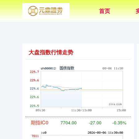
基金指数
7227.48
-3.95
-0.05%
首页
大盘指数行情走势
国债指数
229.60
+0.01
0.00%
期指IC0
7704.00
-27.00
-0.35%