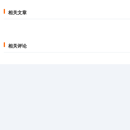
相关文章
相关评论