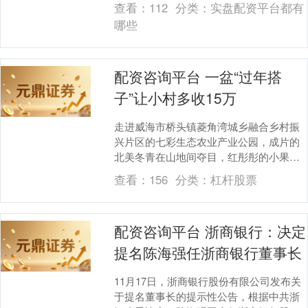
查看：
112
分类：
实盘配资平台都有
圭....
哪些
配资咨询平台 一盆“过年搭
子”让小村多收15万
走进威海市桥头镇菱角湾城乡融合乡村振
兴片区的七彩生态农业产业公园，成片的
北美冬青在山地间夺目，红彤彤的小果子
挂满枝头。 “我们整个园区有2800亩，主
查看：
156
分类：
杠杆股票
要是种植北....
配资咨询平台 浙商银行：决定
提名陈海强任浙商银行董事长
11月17日，浙商银行股份有限公司发布关
于提名董事长的提示性公告，根据中共浙