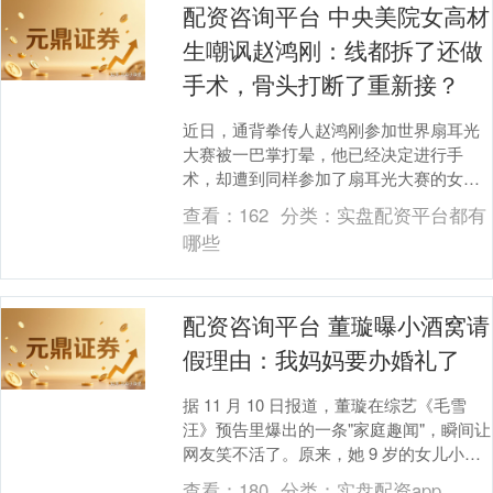
配资咨询平台 中央美院女高材
生嘲讽赵鸿刚：线都拆了还做
手术，骨头打断了重新接？
近日，通背拳传人赵鸿刚参加世界扇耳光
大赛被一巴掌打晕，他已经决定进行手
术，却遭到同样参加了扇耳光大赛的女选
手丁苗的嘲讽。 丁苗毕业于中央美术学院
查看：
162
分类：
实盘配资平台都有
油画系，从事过影....
哪些
配资咨询平台 董璇曝小酒窝请
假理由：我妈妈要办婚礼了
据 11 月 10 日报道，董璇在综艺《毛雪
汪》预告里爆出的一条"家庭趣闻"，瞬间让
网友笑不活了。原来，她 9 岁的女儿小酒
窝，竟直接用"我妈妈要办婚礼了"作为....
查看：
180
分类：
实盘配资app