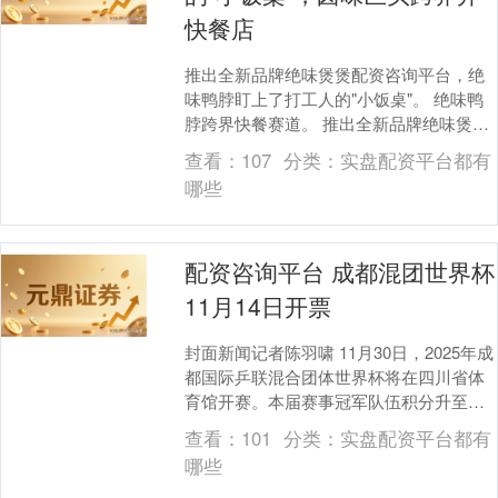
快餐店
推出全新品牌绝味煲煲配资咨询平台，绝
味鸭脖盯上了打工人的"小饭桌"。 绝味鸭
脖跨界快餐赛道。 推出全新品牌绝味煲
煲，绝味鸭脖盯上了打工人的"小饭桌"。
查看：
107
分类：
实盘配资平台都有
近日，红....
哪些
配资咨询平台 成都混团世界杯
11月14日开票
封面新闻记者陈羽啸 11月30日，2025年成
都国际乒联混合团体世界杯将在四川省体
育馆开赛。本届赛事冠军队伍积分升至
2500分，赛事吸引力进一步增加。中国队
查看：
101
分类：
实盘配资平台都有
也公....
哪些