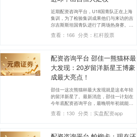
近期配资咨询平台，U18国青队正在上海
集训，为了检验集训成果他们与来访的吉
尔吉斯斯坦国青队进行了两场热身赛。上
周末，国青队刚刚以2-1击败对手。两队第
查看：
166
分类：
杠杆股票
二次交手，....
配资咨询平台 邵佳一熊猫杯最
大发现：20岁留洋新星王博豪
成最大亮点！
邵佳一这次熊猫杯最大发现就是这名年轻
的留洋新星了。最新消息，邵佳一计划在
今年底配资咨询平台，最晚明年初就能组
建自己的第一期国家队，而这次熊猫杯也
查看：
130
分类：
实盘配资app
是他重点考察国脚....
配资咨询平台 帕柳卡：现在还