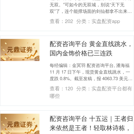
无双。”可如今的无双城，别说“天下无
双”了，连个能撑场面的剑仙都拿不出来。
五大剑仙——孤剑仙洛青阳、道剑仙赵玉
查看：
202
分类：
实盘配资app
真、雪月剑....
配资咨询平台 黄金直线跳水，
国内金饰价格已三连跌
每经编辑：金冥羽 配资咨询平台, 潘海福
11 月 17 日下午，现货黄金直线跳水，一
度跌 0.8%。截至发稿，报 4063.73 美元 /
盎司。 据悉，国内....
查看：
120
分类：
实盘配资平台都有
哪些
配资咨询平台 十五运｜王者归
来依然是王者！轻取林诗栋，