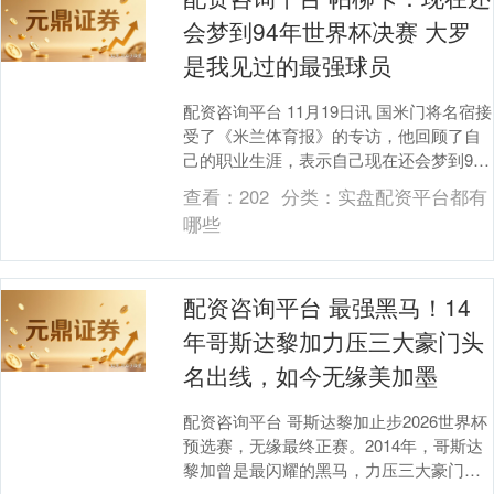
会梦到94年世界杯决赛 大罗
是我见过的最强球员
配资咨询平台 11月19日讯 国米门将名宿接
受了《米兰体育报》的专访，他回顾了自
己的职业生涯，表示自己现在还会梦到94
年世界杯决赛的失利。 我们从桑普多利亚
查看：
202
分类：
实盘配资平台都有
开始....
哪些
配资咨询平台 最强黑马！14
年哥斯达黎加力压三大豪门头
名出线，如今无缘美加墨
配资咨询平台 哥斯达黎加止步2026世界杯
预选赛，无缘最终正赛。2014年，哥斯达
黎加曾是最闪耀的黑马，力压三大豪门小
组头名出线。那一年，他们3-1两冠的乌拉