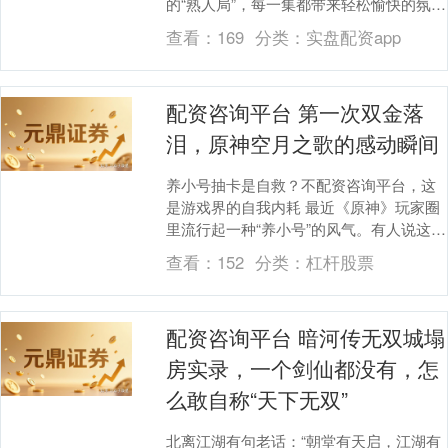
的“熟人局”，每一集都带来轻松愉快的氛
围。但到了第三季，节目却彻底失去了往
查看：
169
分类：
实盘配资app
日的魅力。....
配资咨询平台 第一次双金落
泪，原神空月之歌的感动瞬间
养小号抽卡是自救？不配资咨询平台，这
是游戏界的自我内耗 最近《原神》玩家圈
里流行起一种“养小号”的风气。有人说这是
精明的资源规划，要我说，这分明是游戏
查看：
152
分类：
杠杆股票
玩法单一逼....
配资咨询平台 暗河传无双城塌
房实录，一个剑仙都没有，怎
么敢自称“天下无双”
北离江湖有句老话：“朝堂有天启，江湖有