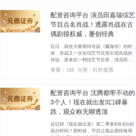
配资咨询平台 演员田嘉瑞综艺
节目点名肖战！透露肖战在古
偶剧很权威，屡创经典
近日，就在大家期待肖战《藏海传》的时
候，肖战又一次在综艺节目里出现肖战的
传说，原来在一档综艺节目里，演员田嘉
瑞在猜古装角色环节，一下子就认出了肖
查看：
125
分类：
杠杆股票
战塑造的“魏无羡....
配资咨询平台 沈腾都带不动的
3个人！现在就出发3口碑暴
跌，观众称无聊透顶
还记得《现在就出发》第二季拿到8.8分的
高分时吗？那时候，节目让观众期待每周