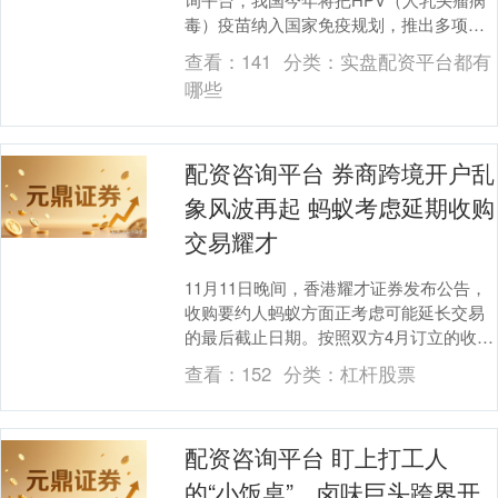
毒）疫苗纳入国家免疫规划，推出多项面
向适龄女性的HPV疫苗接种服务。记者从
查看：
141
分类：
实盘配资平台都有
北京市疾控中....
哪些
配资咨询平台 券商跨境开户乱
象风波再起 蚂蚁考虑延期收购
交易耀才
11月11日晚间，香港耀才证券发布公告，
收购要约人蚂蚁方面正考虑可能延长交易
的最后截止日期。按照双方4月订立的收购
协议，交易原定截止日期是2025年的11月
查看：
152
分类：
杠杆股票
25....
配资咨询平台 盯上打工人
的“小饭桌”，卤味巨头跨界开