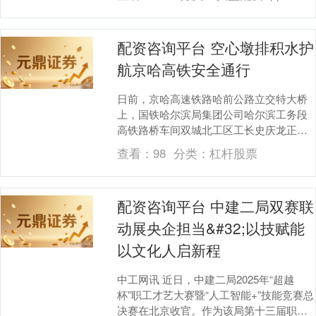
第六枚....
配资咨询平台 空心墩排积水护
航京哈高铁安全通行
日前，京哈高速铁路哈前公路立交特大桥
上，国铁哈尔滨局集团公司哈尔滨工务段
高铁路桥车间双城北工区工长史庆龙正带
领职工沿着检查梯小心翼翼下至26号墩体
查看：
98
分类：
杠杆股票
内部预定位置，....
配资咨询平台 中建二局双赛联
动展央企担当&#32;以技赋能
以文化人启新程
中工网讯 近日，中建二局2025年“超越
杯”职工才艺大赛暨“人工智能+”技能竞赛总
决赛在北京收官。作为该局第十三届职工