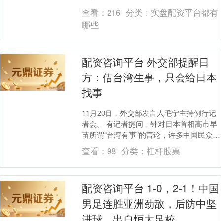
文化节压轴活动，此次双赛以“凝心铸魂跟
查看：
216
分类：
实盘配资平台都有
党走....
哪些
配资咨询平台 外交部提醒日
方：借台湾生事，只会给日本
找事
11月20日，外交部发言人毛宁主持例行记
者会。 有记者提问，针对日本首相高市早
苗所谓“台湾有事”的言论，许多中国民众认
为，在台湾问题上日本负有历史罪责，是
查看：
98
分类：
杠杆股票
最没资....
配资咨询平台 1-0，2-1！中国
男足连胜亚洲劲敌，后防中坚
进球，出自恒大足校