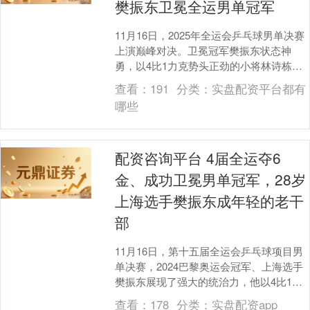
樊振东卫冕全运男单冠军
11月16日，2025年全运会乒乓球男单决赛
上演巅峰对决。卫冕冠军樊振东状态神
勇，以4比1力克势头正劲的小将林诗栋，
不仅斩获个人全运第六金，更成为继马龙
查看：
191
分类：
实盘配资平台都有
之后，全....
哪些
配资咨询平台 4届全运夺6
金、成功卫冕男单冠军，28岁
上海选手樊振东成年轻的老干
部
11月16日，第十五届全运会乒乓球项目男
单决赛，2024巴黎奥运会冠军、上海选手
樊振东展现了强大的统治力，他以4比1战
胜海南队选手林诗栋，夺得个人全运会的
查看：
178
分类：
实盘配资app