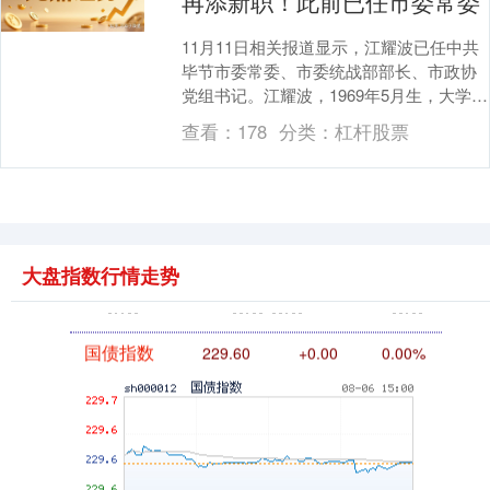
再添新职！此前已任市委常委
11月11日相关报道显示，江耀波已任中共
毕节市委常委、市委统战部部长、市政协
党组书记。江耀波，1969年5月生，大学
（法学学士），中共党员。 2022年1月当
查看：
178
分类：
杠杆股票
选....
基金指数
7229.80
-1.63
-0.02%
大盘指数行情走势
国债指数
229.60
+0.00
0.00%