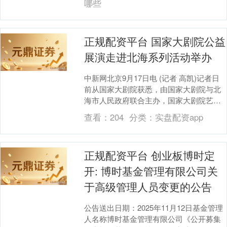
哪些
正规配资平台 国家大剧院公益
展演走进北海系列活动举办
中新网北京9月17日电 (记者 高凯)记者日
前从国家大剧院获悉，由国家大剧院与北
海市人民政府联合主办，国家大剧院艺术
发展基金会和新奥公益慈善基金会公益支
查看：
204
分类：
实盘配资app
持的国家....
正规配资平台 创业板博时定
开: 博时基金管理有限公司关
于高级管理人员变更的公告
公告送出日期：2025年11月12日基金管理
人名称博时基金管理有限公司《公开募集