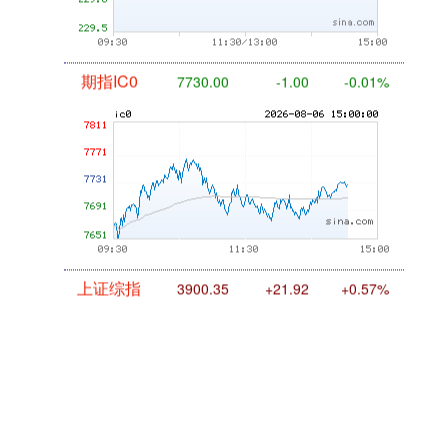
期指IC0
7730.00
-1.00
-0.01%
上证综指
3900.35
+21.92
+0.57%