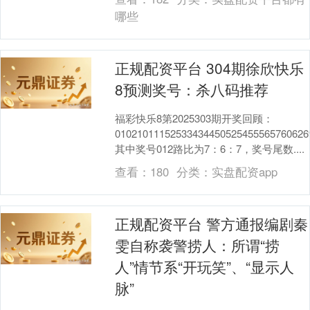
上证综指
3900.35
+21.92
+0.57%
哪些
正规配资平台 304期徐欣快乐
8预测奖号：杀八码推荐
福彩快乐8第2025303期开奖回顾：
0102101115253343445052545556576062
其中奖号012路比为7：6：7，奖号尾数....
深证成指
14110.12
-34.08
-0.24%
查看：
180
分类：
实盘配资app
正规配资平台 警方通报编剧秦
雯自称袭警捞人：所谓“捞
人”情节系“开玩笑”、“显示人
脉”
沪深300
4651.31
-6.85
-0.15%