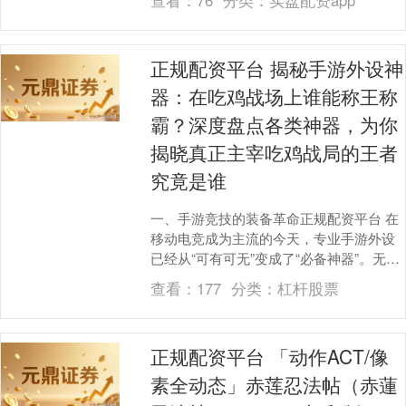
查看：
76
分类：
实盘配资app
她的日子围绕着孩....
正规配资平台 揭秘手游外设神
器：在吃鸡战场上谁能称王称
霸？深度盘点各类神器，为你
揭晓真正主宰吃鸡战局的王者
究竟是谁
一、手游竞技的装备革命正规配资平台 在
移动电竞成为主流的今天，专业手游外设
已经从“可有可无”变成了“必备神器”。无论
是《和平精英》的精准压枪，还是《三角
查看：
177
分类：
杠杆股票
洲行动》....
正规配资平台 「动作ACT/像
素全动态」赤莲忍法帖（赤蓮