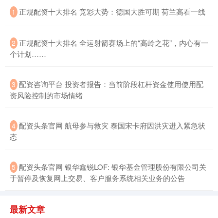
正规配资十大排名 竞彩大势：德国大胜可期 荷兰高看一线
1
国债指数
229.60
+0.01
0.00%
正规配资十大排名 全运射箭赛场上的“高岭之花”，内心有一
2
个计划……
配资咨询平台 投资者报告：当前阶段杠杆资金使用使用配
3
资风险控制的市场情绪
配资头条官网 航母参与救灾 泰国宋卡府因洪灾进入紧急状
4
期指IC0
7704.00
-27.00
-0.35%
态
配资头条官网 银华鑫锐LOF: 银华基金管理股份有限公司关
5
于暂停及恢复网上交易、客户服务系统相关业务的公告
最新文章