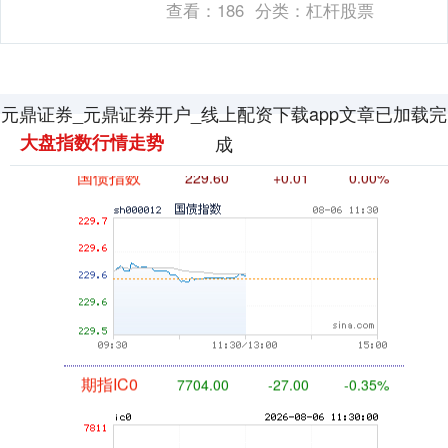
查看：
186
分类：
杠杆股票
元鼎证券_元鼎证券开户_线上配资下载app文章已加载完
大盘指数行情走势
成
国债指数
229.60
+0.01
0.00%
期指IC0
7704.00
-27.00
-0.35%