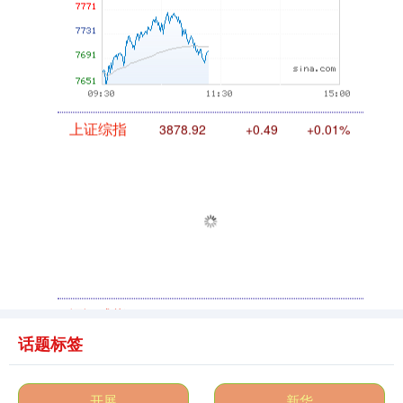
上证综指
3878.92
+0.49
+0.01%
深证成指
14070.78
-73.43
-0.52%
话题标签
开展
新华