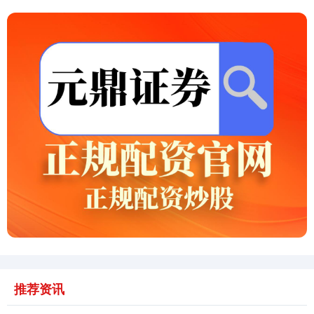
创业板指
3511.47
-23.68
-0.67%
基金指数
7227.48
-3.95
-0.05%
推荐资讯