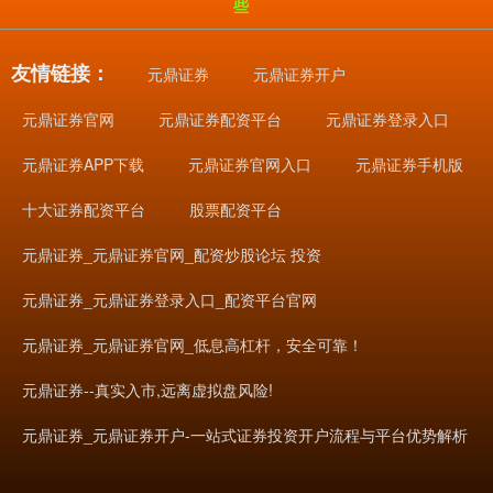
些
友情链接：
元鼎证券
元鼎证券开户
元鼎证券官网
元鼎证券配资平台
元鼎证券登录入口
元鼎证券APP下载
元鼎证券官网入口
元鼎证券手机版
十大证券配资平台
股票配资平台
元鼎证券_元鼎证券官网_配资炒股论坛 投资
元鼎证券_元鼎证券登录入口_配资平台官网
元鼎证券_元鼎证券官网_低息高杠杆，安全可靠！
元鼎证券--真实入市,远离虚拟盘风险!
元鼎证券_元鼎证券开户-一站式证券投资开户流程与平台优势解析