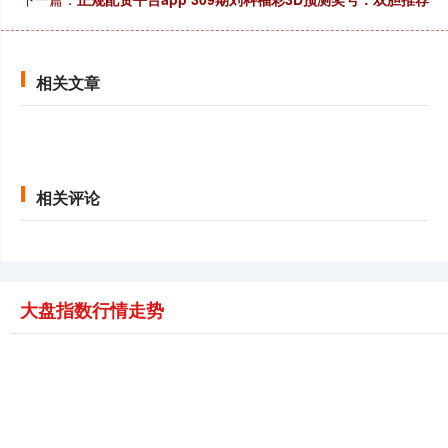
相关文章
相关评论
大盘指数行情走势