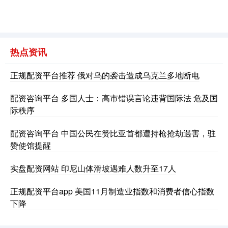
热点资讯
正规配资平台推荐 俄对乌的袭击造成乌克兰多地断电
配资咨询平台 多国人士：高市错误言论违背国际法 危及国
际秩序
配资咨询平台 中国公民在赞比亚首都遭持枪抢劫遇害，驻
赞使馆提醒
实盘配资网站 印尼山体滑坡遇难人数升至17人
正规配资平台app 美国11月制造业指数和消费者信心指数
下降