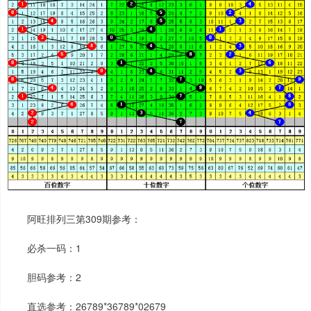
阿旺排列三第309期参考：
必杀一码：1
胆码参考：2
直选参考：26789*36789*02679