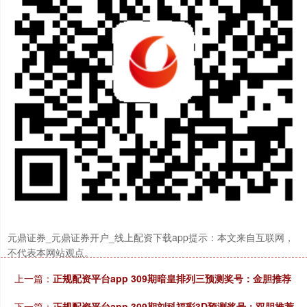
元鼎证券_元鼎证券开户_线上配资下载app提示：本文来自互联网，
不代表本网站观点。
上一篇：
正规配资平台app 309期暗皇排列三预测奖号：金胆推荐
下一篇：
正规配资平台app 309期刘科福彩3D预测奖号：双胆推荐